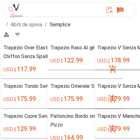
/
Abiti da sposa
/
Semplice
Trapezio Over Elastic Woven Raso Sopra la caviglia
Trapezio Raso Al ginocchio A barca
Trapezio V Senza 
Chiffon Senza Spalline with Ribbon
122.99
178.99
USD
USD
$
$
117.99
USD
$
Trapezio Tondo Senza Maniche Tulle
Trapezio Omerale Senza Maniche Chiff
Trapezio V Senza 
175.99
175.99
179.99
USD
USD
USD
$
$
$
Trapezio Cuore Senza Maniche Organza
Palloncino Bordo ondulato-Edge Manich
Trapezio V Maniche
Pizzo
129.99
179.99
USD
USD
$
$
164.99
USD
$