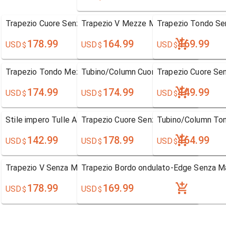
Trapezio Cuore Senza Maniche Pizzo
Trapezio V Mezze Maniche Chiffon
Trapezio Tondo Se
178.99
164.99
169.99
USD
USD
USD
$
$
$
Trapezio Tondo Mezze Maniche Pizzo
Tubino/Column Cuore Maniche corte Ra
Trapezio Cuore Se
174.99
174.99
149.99
USD
USD
USD
$
$
$
Stile impero Tulle Al ginocchio Ad anello
Trapezio Cuore Senza Maniche Organza
Tubino/Column Ton
142.99
178.99
164.99
USD
USD
USD
$
$
$
Trapezio V Senza Maniche Chiffon
Trapezio Bordo ondulato-Edge Senza M
178.99
169.99
USD
USD
$
$