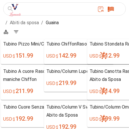
/
Abiti da sposa
/
Guaina
Tubino Pizzo Mini/Corto Quadrata Abito da sposa
Tubino ChiffonRaso terra A VAbito da s
Tubino Stondata R
151.99
142.99
112.99
USD
USD
USD
$
$
$
Tubino A cuore Raso terra Strascico a terra Senza
Tubino/Column Lupetto Maniche Lungh
Tubino Canotta Ras
maniche Chiffon
Abito da Sposa
219.99
USD
$
211.99
114.99
USD
USD
$
$
Tubino Cuore Senza Maniche Abito da Sposa
Tubino/Column V Sweep / treno pennell
Tubino/Column Om
Abito da Sposa
192.99
199.99
USD
USD
$
$
192.99
USD
$