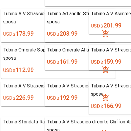
Tubino A V Strascico di corte Chiffon Abito da
Tubino Ad anello Strascico a terra Pizzo
Tubino A V Asimmet
sposa
sposa
201.99
USD
$
178.99
203.99
USD
USD
$
$
Tubino Omerale Sopra la caviglia Pizzo Abito da
Tubino Omerale Alla caviglia Raso Abito
Tubino A V Strasci
sposa
161.99
159.99
USD
USD
$
$
112.99
USD
$
Tubino A V Strascico di corte Pizzo Abito da sposa
Tubino A V Strascico a terra Pizzo Abit
Tubino A V Strasci
sposa
226.99
192.99
USD
USD
$
$
166.99
USD
$
Tubino Stondata Raso terra Pizzo Abito da sposa
Tubino A V Strascico di corte Chiffon A
sposa