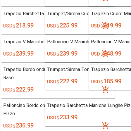
Trapezio Barchetta Maniche Lunghe Pizzo
Trumpet/Sirena Cuore Maniche corte P
Trapezio Cuore Ma
218.99
225.99
219.99
USD
USD
USD
$
$
$
Trapezio V Maniche Lunghe Pizzo
Palloncino V Maniche corte Tulle
Palloncino V Manic
239.99
239.99
248.99
USD
USD
USD
$
$
$
Trapezio Bordo ondulato-Edge Maniche Lunghe
Trumpet/Sirena Tondo Maniche Lunghe
Trapezio Barchett
Raso
222.99
185.99
USD
USD
$
$
222.99
USD
$
Palloncino Bordo ondulato-Edge Maniche Lunghe
Trapezio Barchetta Maniche Lunghe Pi
Pizzo
233.99
USD
$
236.99
USD
$