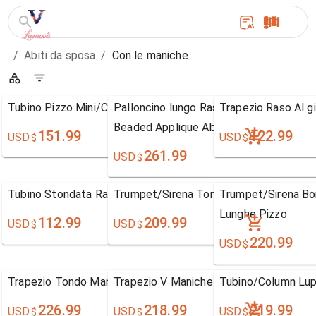
/
Abiti da sposa
/
Con le maniche
Tubino Pizzo Mini/Corto Quadrata Abito da sposa
Palloncino lungo Raso Sleeve lusso A V
Trapezio Raso Al g
Beaded Applique Abito da Sposa
151.99
122.99
USD
USD
$
$
261.99
USD
$
Tubino Stondata Raso terra Senza maniche Chiffon
Trumpet/Sirena Tondo Maniche Lunghe
Trumpet/Sirena Bo
Lunghe Pizzo
112.99
209.99
USD
USD
$
$
220.99
USD
$
Trapezio Tondo Maniche Lunghe Pizzo
Trapezio V Maniche Lunghe Tulle
Tubino/Column Lu
226.99
218.99
219.99
USD
USD
USD
$
$
$