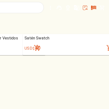
r Vestidos
Satén Swatch
40
USD
$