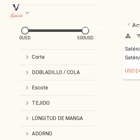
Ac
/
Vestidos de Novia
Fiesta de
0USD
500USD
Satén/
Corte
Satén/
USD
$
DOBLADILLO / COLA
Escote
TEJIDO
LONGITUD DE MANGA
ADORNO