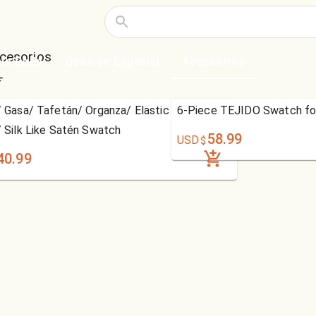
cesorios
 la Boda
Ocasión Especial
Accesorios
 Gasa/ Tafetán/ Organza/ Elastic Woven
6-Piece TEJIDO Swatch fo
 Silk Like Satén Swatch
58.99
USD
$
40.99