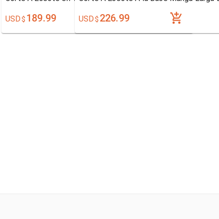
189.99
226.99
USD
USD
$
$