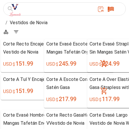
/
Vestidos de Novia
Corte Recto Encaje Corto/Mini Escote Cuadrado
Corte Evasé Escote Corazón Cola Gorrail
Corte Evasé Straple
Vestido de Novia
Mangas Tafetán Organza
Sin Mangas Satén 
151.99
245.99
224.99
USD
USD
USD
$
$
$
Corte A Tul Y Encaje Strapless
Corte A Escote Corazón Hasta el Suelo
Corte A Over Elast
Satén Gasa
Gasa Strapless wit
151.99
USD
$
217.99
117.99
USD
USD
$
$
Corte Evasé Hombros Caídos Cola Gorrailla Sin
Corte Recto GasaHasta el Suelo Escot
Corte Evasé Largo
Mangas Tafetán Encaje Vestido de Novia
VVestido de Novia
Vestido de Novia 