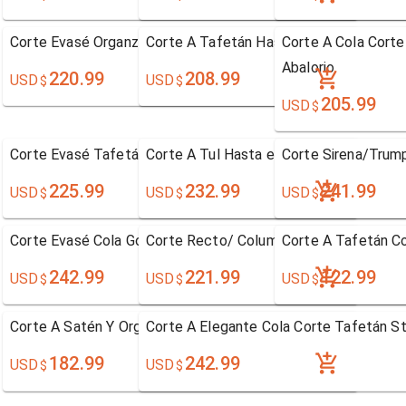
Corte Evasé Organza Cola Gorrailla Escote Corazón
Corte A Tafetán Hasta el Suelo Solo H
Corte A Cola Corte Escote H
Abalorio
220.99
208.99
USD
USD
$
$
205.99
USD
$
Corte Evasé Tafetán Cola Gorrailla Strapless
Corte A Tul Hasta el Suelo Escote Cora
Corte Sirena/Trump
225.99
232.99
241.99
USD
USD
USD
$
$
$
Corte Evasé Cola Gorrailla Strapless
Corte Recto/ Column Gasa Cola Corte 
Corte A Tafetán C
242.99
221.99
122.99
USD
USD
USD
$
$
$
Corte A Satén Y Organza Cola Corte Strapless
Corte A Elegante Cola Corte Tafetán St
182.99
242.99
USD
USD
$
$