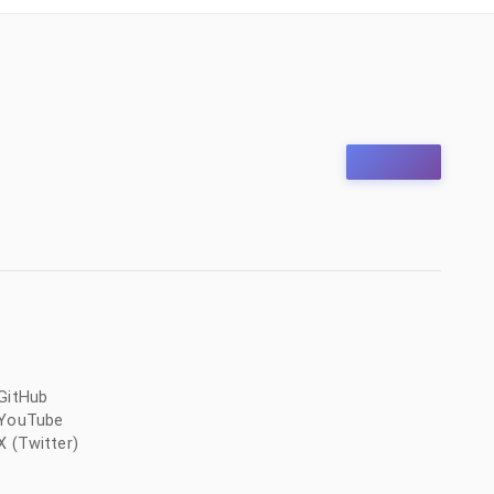
GitHub
YouTube
X (Twitter)