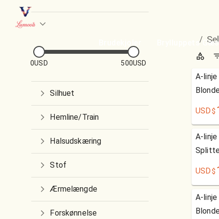
Se
/
Brudekjoler
Brylluppets Gæs
0USD
500USD
A-linj
Blond
Silhuet
USD
$
Hemline/Train
A-linj
Halsudskæring
Splitt
Stof
USD
$
Ærmelængde
A-linj
Blond
Forskønnelse