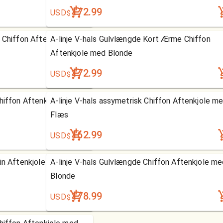
172.99
USD
$
e Chiffon Aftenkjole med
A-linje V-hals Gulvlængde Kort Ærme Chiffon
Aftenkjole med Blonde
172.99
USD
$
Chiffon Aftenkjole med
A-linje V-hals assymetrisk Chiffon Aftenkjole m
Flæs
162.99
USD
$
tin Aftenkjole med
A-linje V-hals Gulvlængde Chiffon Aftenkjole m
Blonde
178.99
USD
$