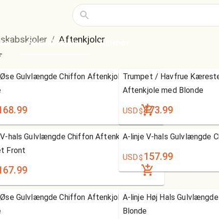
lskabskjoler
Aftenkjoler
/
ter
Selskabskjoler
Tilbehør
e Øse Gulvlængde Chiffon Aftenkjole med
Trumpet / Havfrue Kærest
e
Aftenkjole med Blonde
168.99
173.99
USD
$
e V-hals Gulvlængde Chiffon Aftenkjole med
A-linje V-hals Gulvlængde C
et Front
157.99
USD
$
167.99
e Øse Gulvlængde Chiffon Aftenkjole med
A-linje Høj Hals Gulvlængd
e
Blonde