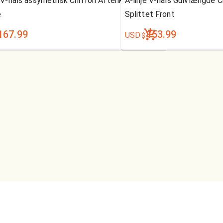
e V-hals assymetrisk Chiffon Aftenkjole med
A-linje V-hals Gulvlængde 
e
Splittet Front
167.99
153.99
USD
$