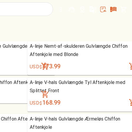
e Gulvlængde Chiffon
A-linje Nemt-af-skulderen Gulvlængde Chiffon
Aftenkjole med Blonde
173.99
USD
$
hiffon Aftenkjole
A-linje V-hals Gulvlængde Tyl Aftenkjole med
Splittet Front
168.99
USD
$
e Chiffon Aftenkjole med
A-linje V-hals Gulvlængde Ærmeløs Chiffon
Aftenkjole