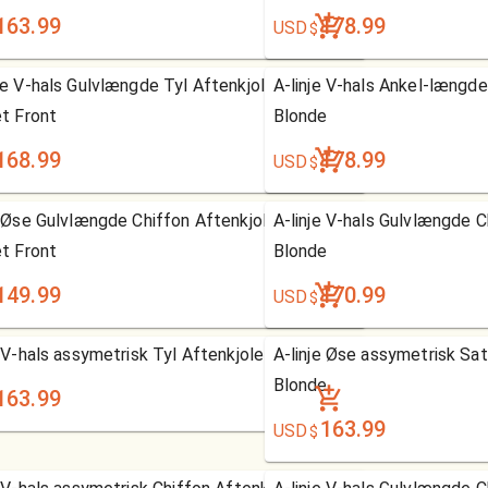
163.99
178.99
USD
$
le V-hals Gulvlængde Tyl Aftenkjole med
A-linje V-hals Ankel-længd
et Front
Blonde
168.99
178.99
USD
$
e Øse Gulvlængde Chiffon Aftenkjole med
A-linje V-hals Gulvlængde 
et Front
Blonde
149.99
170.99
USD
$
e V-hals assymetrisk Tyl Aftenkjole
A-linje Øse assymetrisk Sa
Blonde
163.99
163.99
USD
$