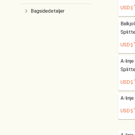
USD
$
Bagsidedetaljer
Balkjo
Splitt
USD
$
A-linj
Splitt
USD
$
A-linj
USD
$