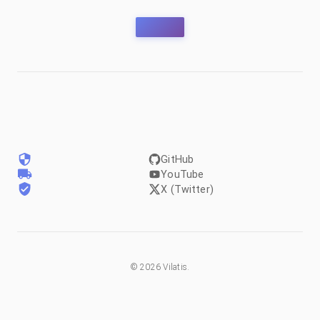
GitHub
YouTube
X (Twitter)
©
2026
Vilatis.