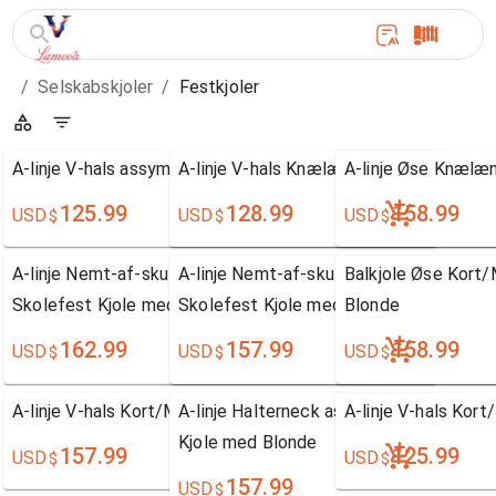
/
Selskabskjoler
/
Festkjoler
A-linje V-hals assymetrisk Chiffon Skolefest Kjole
A-linje V-hals Knælængde Chiffon Skole
A-linje Øse Knælæn
125.99
128.99
158.99
USD
USD
USD
$
$
$
A-linje Nemt-af-skulderen Knælængde Satin
A-linje Nemt-af-skulderen Te-længde C
Balkjole Øse Kort/
Skolefest Kjole med Blonde
Skolefest Kjole med Blonde
Blonde
162.99
157.99
158.99
USD
USD
USD
$
$
$
A-linje V-hals Kort/Mini Tyl Skolefest Kjole
A-linje Halterneck assymetrisk Chiffon 
A-linje V-hals Kort
Kjole med Blonde
157.99
125.99
USD
USD
$
$
157.99
USD
$