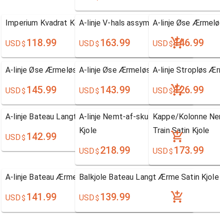
Imperium Kvadrat Kort/Mini Chiffon Skolefest Kjole
A-linje V-hals assymetrisk Tyl Skolefest
A-linje Øse Ærmelø
118.99
163.99
146.99
USD
USD
USD
$
$
$
A-linje Øse Ærmeløs Chiffon Kjole
A-linje Øse Ærmeløs Chiffon Kjole
A-linje Stropløs Æ
145.99
143.99
126.99
USD
USD
USD
$
$
$
A-linje Bateau Langt Ærme Chiffon Kjole
A-linje Nemt-af-skulderen Sweep/Brush 
Kappe/Kolonne Ne
Kjole
Train Satin Kjole
142.99
USD
$
218.99
173.99
USD
USD
$
$
A-linje Bateau Ærmeløs Chiffon Kjole
Balkjole Bateau Langt Ærme Satin Kjole
141.99
139.99
USD
USD
$
$