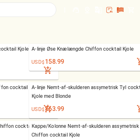
cocktail Kjole med
A-linje Øse Knælængde Chiffon cocktail Kjole
158.99
USD
$
fon cocktail Kjole med
A-linje Nemt-af-skulderen assymetrisk Tyl cockt
Kjole med Blonde
163.99
USD
$
hiffon cocktail Kjole
Kappe/Kolonne Nemt-af-skulderen assymetrisk
Chiffon cocktail Kjole