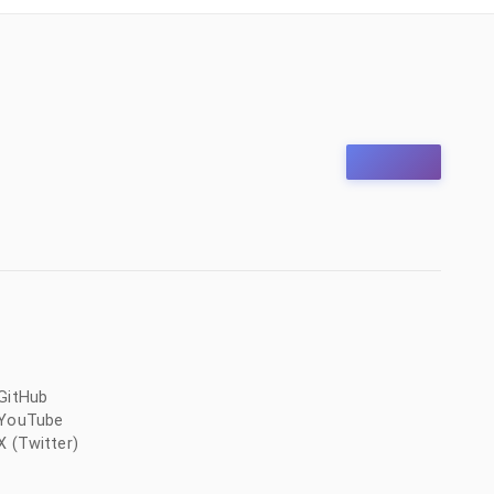
GitHub
YouTube
X (Twitter)