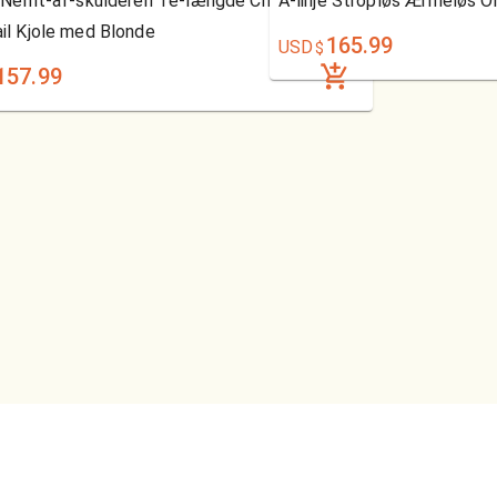
e Nemt-af-skulderen Te-længde Chiffon
A-linje Stropløs Ærmeløs Or
il Kjole med Blonde
165.99
USD
$
157.99