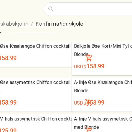
lskabskjoler
Konfirmationskjoler
/
ter
Selskabskjoler
Tilbehør
e Øse Knælængde Chiffon cocktail Kjole
Balkjole Øse Kort/Mini Tyl 
Blonde
158.99
158.99
USD
$
e Øse assymetrisk Chiffon cocktail Kjole med
A-linje Øse Knælængde Chif
e
Blonde
158.99
158.99
USD
$
e V-hals assymetrisk Chiffon cocktail Kjole
A-linje V-hals assymetrisk C
med Blonde
125.99