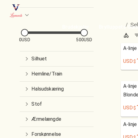
Se
/
Brudekjoler
Brylluppets Gæs
0USD
500USD
A-linj
Silhuet
USD
$
Hemline/Train
A-linj
Halsudskæring
Blond
Stof
USD
$
Ærmelængde
A-linj
Forskønnelse
USD
$