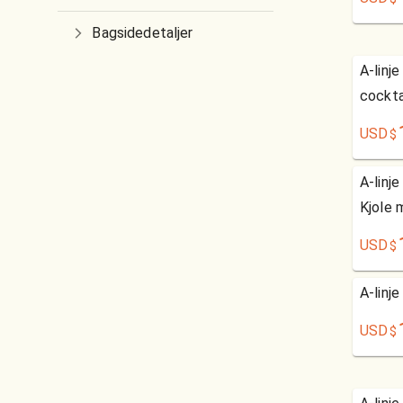
Bagsidedetaljer
A-linj
cockta
USD
$
A-linj
Kjole 
USD
$
A-linj
USD
$