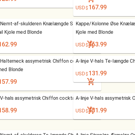
167.99
USD
$
e Nemt-af-skulderen Knælængde Satin
Kappe/Kolonne Øse Knælæn
il Kjole med Blonde
Kjole med Blonde
162.99
163.99
USD
$
e Halterneck assymetrisk Chiffon cocktail
A-linje V-hals Te-længde Ch
med Blonde
131.99
USD
$
157.99
e V-hals assymetrisk Chiffon cocktail Kjole
A-linje V-hals assymetrisk C
158.99
131.99
USD
$