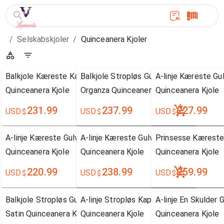
/
Selskabskjoler
/
Quinceanera Kjoler
Balkjole Kæreste Kapel Tog Ærmeløs Tyl
Balkjole Stropløs Gulvlængde Ærmeløs 
A-linje Kæreste G
Quinceanera Kjole
Organza Quinceanera Kjole
Quinceanera Kjole
231.99
237.99
227.99
USD
USD
USD
$
$
$
A-linje Kæreste Gulvlængde Ærmeløs Satin
A-linje Kæreste Gulvlængde Ærmeløs Sa
Prinsesse Kærest
Quinceanera Kjole
Quinceanera Kjole
Quinceanera Kjole
220.99
238.99
259.99
USD
USD
USD
$
$
$
Balkjole Stropløs Gulvlængde Kapel Tog Ærmeløs
A-linje Stropløs Kapel Tog Ærmeløs Taf
A-linje En Skulde
Satin Quinceanera Kjole
Quinceanera Kjole
Quinceanera Kjole