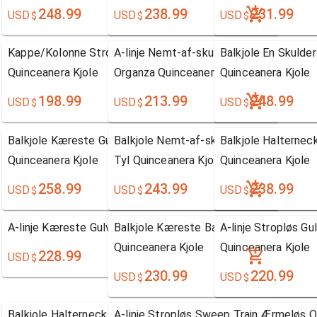
248.99
238.99
231.99
USD
USD
USD
$
$
$
Kappe/Kolonne Stropper Gulvlængde Ærmeløs Tyl
A-linje Nemt-af-skulderen Kapel Tog Æ
Balkjole En Skuld
Quinceanera Kjole
Organza Quinceanera Kjole
Quinceanera Kjole
198.99
213.99
248.99
USD
USD
USD
$
$
$
Balkjole Kæreste Gulvlængde Ærmeløs Tyl
Balkjole Nemt-af-skulderen Gulvlængd
Balkjole Halterne
Quinceanera Kjole
Tyl Quinceanera Kjole
Quinceanera Kjole
258.99
243.99
238.99
USD
USD
USD
$
$
$
A-linje Kæreste Gulvlængde Ærmeløs Taft Kjole
Balkjole Kæreste Bane-tog Ærmeløs Ty
A-linje Stropløs 
Quinceanera Kjole
Quinceanera Kjole
228.99
USD
$
230.99
220.99
USD
USD
$
$
Balkjole Halterneck Gulvlængde Ærmeløs Taft Tyl
A-linje Stropløs Sweep Train Ærmeløs 