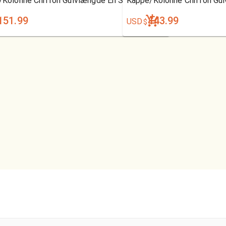
Kolonne Chiffon Gulvlængde En Skulder kjole
Kappe/Kolonne Chiffon Gul
151.99
143.99
USD
$