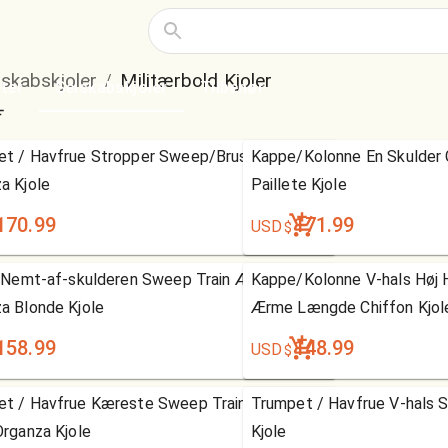
lskabskjoler
Militærbold Kjoler
/
ter
Selskabskjoler
Tilbehør
et / Havfrue Stropper Sweep/Brush Ærmeløs
Kappe/Kolonne En Skulder
a Kjole
Paillete Kjole
170.99
171.99
USD
$
e Nemt-af-skulderen Sweep Train Ærmeløs
Kappe/Kolonne V-hals Høj 
a Blonde Kjole
Ærme Længde Chiffon Kjol
158.99
148.99
USD
$
et / Havfrue Kæreste Sweep Train Ærmeløs
Trumpet / Havfrue V-hals 
Organza Kjole
Kjole