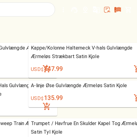
 Gulvlængde Ærmeløs
Kappe/Kolonne Halterneck V-hals Gulvlængde
Ærmeløs Strækbart Satin Kjole
147.99
USD
$
Hals Gulvlængde 3/4
A-linje Øse Gulvlængde Ærmeløs Satin Kjole
e
135.99
USD
$
Sweep Train Ærmeløs Tyl
Trumpet / Havfrue En Skulder Kapel Tog Ærmel
Satin Tyl Kjole