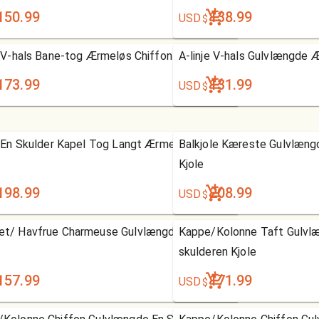
150.99
138.99
USD
$
e V-hals Bane-tog Ærmeløs Chiffon Kjole
A-linje V-hals Gulvlængde 
173.99
131.99
USD
$
e En Skulder Kapel Tog Langt Ærme Chiffon
Balkjole Kæreste Gulvlæn
Kjole
198.99
208.99
USD
$
et/ Havfrue Charmeuse Gulvlængde Kæreste
Kappe/Kolonne Taft Gulvl
skulderen Kjole
157.99
171.99
USD
$