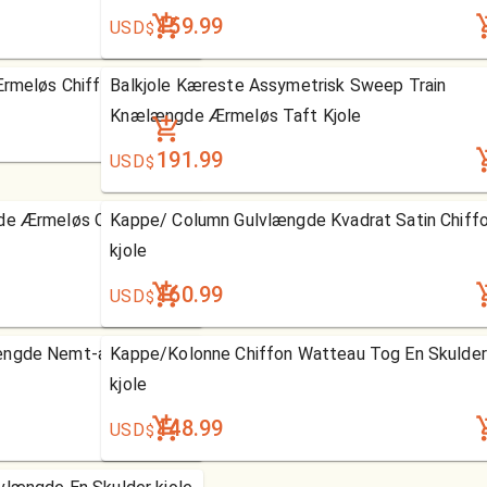
159.99
USD
$
Ærmeløs Chiffon Kjole
Balkjole Kæreste Assymetrisk Sweep Train
Knælængde Ærmeløs Taft Kjole
191.99
USD
$
gde Ærmeløs Organza
Kappe/ Column Gulvlængde Kvadrat Satin Chiff
kjole
160.99
USD
$
ængde Nemt-af-
Kappe/Kolonne Chiffon Watteau Tog En Skulder
kjole
148.99
USD
$