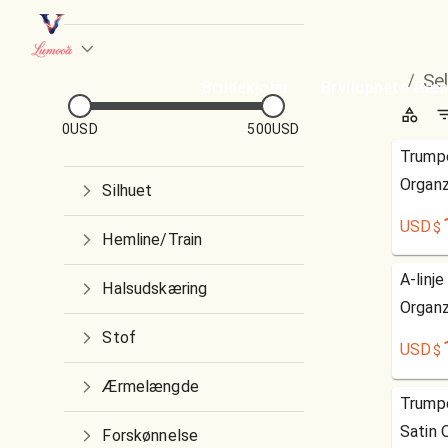
Se
/
Brudekjoler
Brylluppets Gæs
0USD
500USD
Trump
Organz
Silhuet
USD
$
Hemline/Train
A-linj
Halsudskæring
Organz
Stof
USD
$
Ærmelængde
Trump
Satin 
Forskønnelse