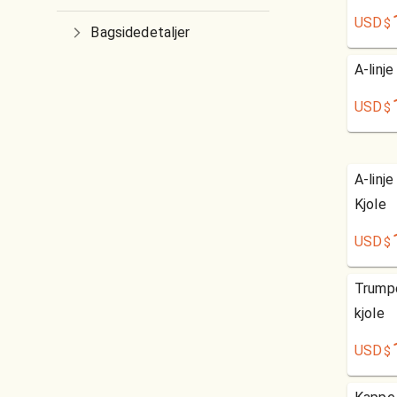
USD
$
Bagsidedetaljer
A-linj
USD
$
A-linj
Kjole
USD
$
Trump
kjole
USD
$