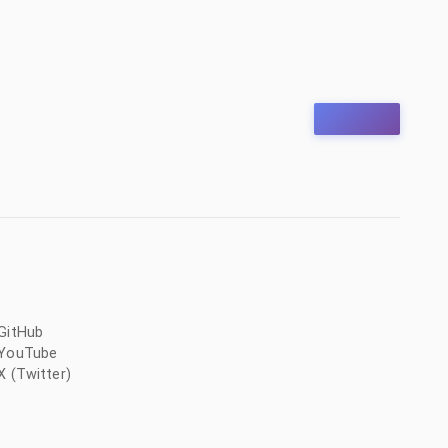
GitHub
YouTube
X (Twitter)